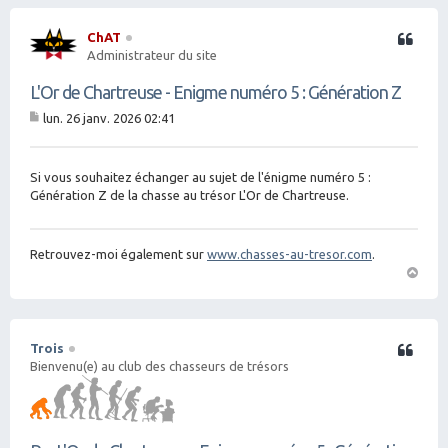
ChAT
Citation
Administrateur du site
L'Or de Chartreuse - Enigme numéro 5 : Génération Z
lun. 26 janv. 2026 02:41
M
es
sa
g
Si vous souhaitez échanger au sujet de l'énigme numéro 5 :
e
Génération Z de la chasse au trésor L'Or de Chartreuse.
Retrouvez-moi également sur
www.chasses-au-tresor.com
.
H
a
ut
Trois
Citation
Bienvenu(e) au club des chasseurs de trésors