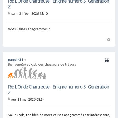
Re: L'Or de Chartreuse - Enigme numéro 5 : Génération
Z
sam. 21 févr. 2026 15:10
M
es
sa
g
mots valises anagrammés ?
e
H
a
ut
paquin31
Citation
Bienvenu(e) au club des chasseurs de trésors
Re: L'Or de Chartreuse - Enigme numéro 5 : Génération
Z
jeu. 21 mai 2026 08:54
M
es
sa
g
Salut Trois, ton idée de mots valises anagrammés est intéressante,