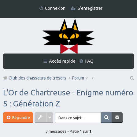
Connexion
S’enregistrer
Accès rapide
FAQ
Club des chasseurs de trésors
Forum
Re
L'Or de Chartreuse - Enigme numéro
ch
5 : Génération Z
er
ch
Répondre
er
3 messages • Page
1
sur
1