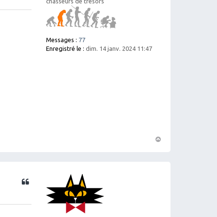
chasseurs de trésors
Messages :
77
Enregistré le :
dim. 14 janv. 2024 11:47
H
a
ut
Citation