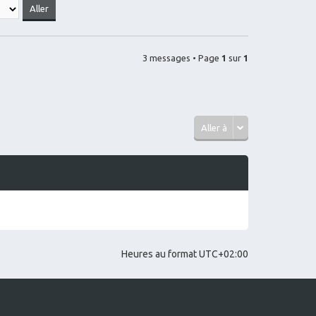
ut
te
r
C
h
A
3 messages • Page
1
sur
1
T
Aller à
Heures au format
UTC+02:00