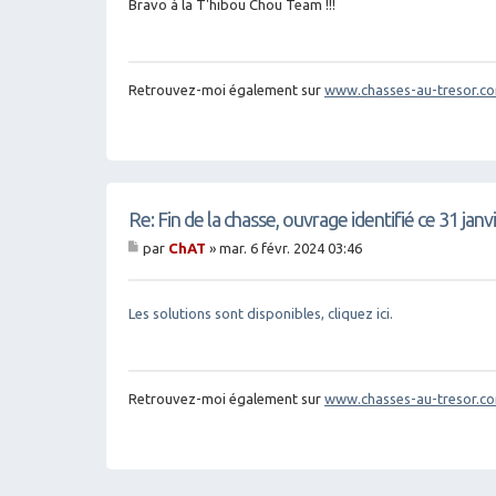
g
Bravo à la T'hibou Chou Team !!!
e
Retrouvez-moi également sur
www.chasses-au-tresor.c
Re: Fin de la chasse, ouvrage identifié ce 31 jan
par
ChAT
»
mar. 6 févr. 2024 03:46
M
es
sa
g
Les solutions sont disponibles, cliquez ici.
e
Retrouvez-moi également sur
www.chasses-au-tresor.c