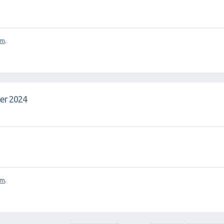
om
.
vier 2024
om
.