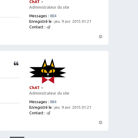
ChAT
Administrateur du site
Messages :
884
Enregistré le :
jeu. 9 avr. 2015 01:21
Contact :
C
o
H
nt
a
ac
ut
te
r
Citation
C
h
A
T
ChAT
Administrateur du site
Messages :
884
Enregistré le :
jeu. 9 avr. 2015 01:21
Contact :
C
o
H
nt
a
ac