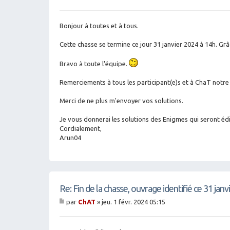
M
es
sa
g
Bonjour à toutes et à tous.
e
Cette chasse se termine ce jour 31 janvier 2024 à 14h. Gr
Bravo à toute l'équipe.
Remerciements à tous les participant(e)s et à ChaT notre
Merci de ne plus m'envoyer vos solutions.
‌Je vous donnerai les solutions des Enigmes qui seront éd
Cordialement,
Arun04
Re: Fin de la chasse, ouvrage identifié ce 31 jan
par
ChAT
»
jeu. 1 févr. 2024 05:15
M
es
sa