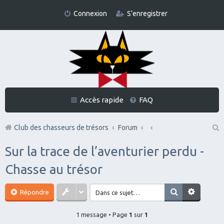
Connexion
S’enregistrer
Accès rapide
FAQ
Club des chasseurs de trésors
Forum
Re
Sur la trace de l’aventurier perdu -
ch
Chasse au trésor
er
ch
Répondre
er
1 message • Page
1
sur
1