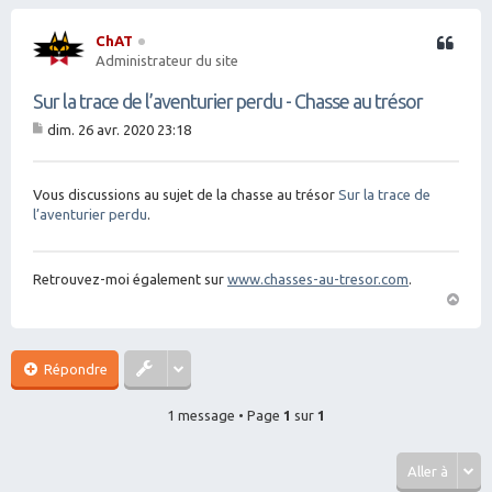
ChAT
Citation
Administrateur du site
Sur la trace de l’aventurier perdu - Chasse au trésor
dim. 26 avr. 2020 23:18
M
es
sa
g
Vous discussions au sujet de la chasse au trésor
Sur la trace de
e
l’aventurier perdu
.
Retrouvez-moi également sur
www.chasses-au-tresor.com
.
H
a
ut
Répondre
1 message • Page
1
sur
1
Aller à