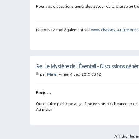
sa
g
Pour vos discussions générales autour de la chasse au tr
e
Retrouvez-moi également sur
www.chasses-au-tresor.c
Re: Le Mystère de l’Éventail - Discussions génér
par
Mirai
»
mer. 4 déc. 2019 08:12
M
es
sa
g
Bonjour,
e
Qui d'autre participe au jeu? on ne vois pas beaucoup de
Au plaisir
Afficher les 