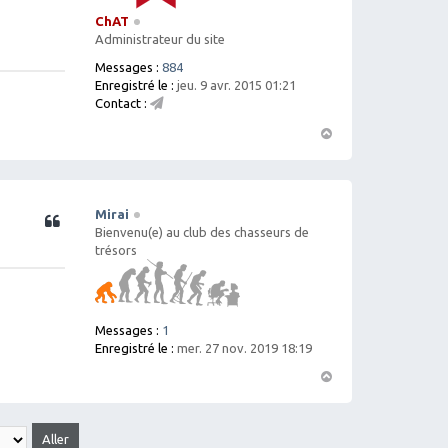
ChAT
Administrateur du site
Messages :
884
Enregistré le :
jeu. 9 avr. 2015 01:21
Contact :
C
o
H
nt
a
ac
ut
te
r
Mirai
Citation
C
Bienvenu(e) au club des chasseurs de
h
trésors
A
T
Messages :
1
Enregistré le :
mer. 27 nov. 2019 18:19
H
a
ut