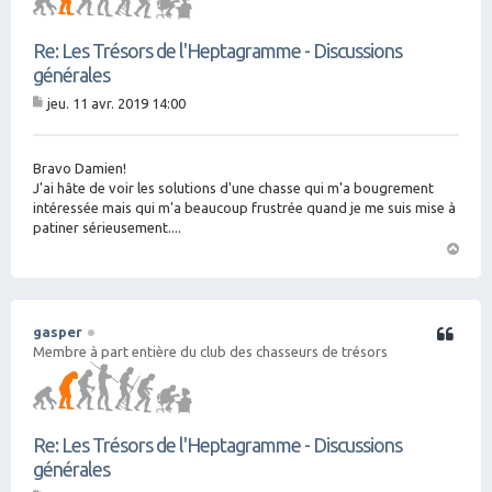
Re: Les Trésors de l'Heptagramme - Discussions
générales
jeu. 11 avr. 2019 14:00
M
es
sa
g
Bravo Damien!
e
J'ai hâte de voir les solutions d'une chasse qui m'a bougrement
intéressée mais qui m'a beaucoup frustrée quand je me suis mise à
patiner sérieusement....
H
a
ut
gasper
Citation
Membre à part entière du club des chasseurs de trésors
Re: Les Trésors de l'Heptagramme - Discussions
générales