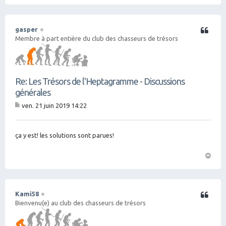
H
a
ut
gasper
Citation
Membre à part entière du club des chasseurs de trésors
Re: Les Trésors de l'Heptagramme - Discussions
générales
ven. 21 juin 2019 14:22
M
es
sa
g
ça y est! les solutions sont parues!
e
H
a
ut
Kami58
Citation
Bienvenu(e) au club des chasseurs de trésors