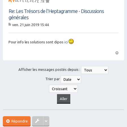
Re: Les Trésors de l'Heptagramme - Discussions
générales
ven. 21 juin 2019 15:44
M
es
sa
g
Pour info les solutions sont dipos
ici
e
H
a
ut
Afficher les messages postés depuis :
Trier par
Répondre