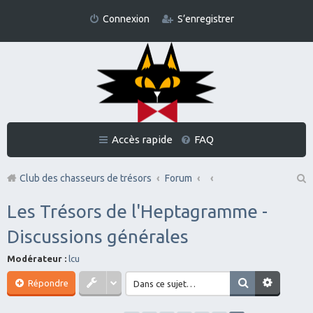
Connexion
S’enregistrer
Accès rapide
FAQ
Club des chasseurs de trésors
Forum
Re
Les Trésors de l'Heptagramme -
ch
Discussions générales
er
Modérateur :
lcu
ch
er
Répondre