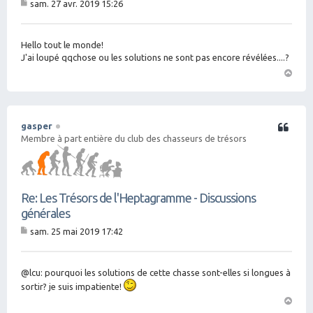
sam. 27 avr. 2019 15:26
M
es
sa
g
Hello tout le monde!
e
J'ai loupé qqchose ou les solutions ne sont pas encore révélées....?
H
a
ut
gasper
Citation
Membre à part entière du club des chasseurs de trésors
Re: Les Trésors de l'Heptagramme - Discussions
générales
sam. 25 mai 2019 17:42
M
es
sa
g
@lcu: pourquoi les solutions de cette chasse sont-elles si longues à
e
sortir? je suis impatiente!