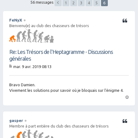
56 messages
1
2
3
4
5
6
FeNyX
Citation
Bienvenu(e) au club des chasseurs de trésors
Re: Les Trésors de l'Heptagramme - Discussions
générales
mar. 9 avr. 2019 08:13
M
es
sa
g
Bravo Damien.
e
Vivement les solutions pour savoir où je bloquais sur l'énigme 4.
H
a
ut
gasper
Citation
Membre à part entière du club des chasseurs de trésors