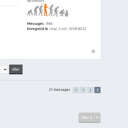
de trésors
Messages :
944
Enregistré le :
mar. 2 oct. 2018 00:22
H
a
ut
21 messages
1
2
3
Aller à