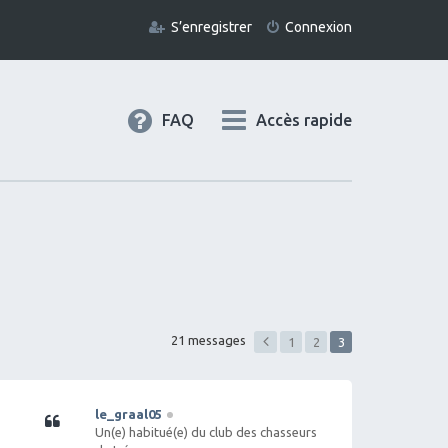
S’enregistrer
Connexion
FAQ
Accès rapide
21 messages
1
2
3
le_graal05
Citation
Un(e) habitué(e) du club des chasseurs