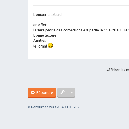
M
es
sa
g
bonjour amstrad,
e
en effet,
la 1ère partie des corrections est parue le 11 avril à 15 H 5
bonne lecture
Amitiés
le_graal
Afficher les 
Répondre
Retourner vers « LA CHOSE »