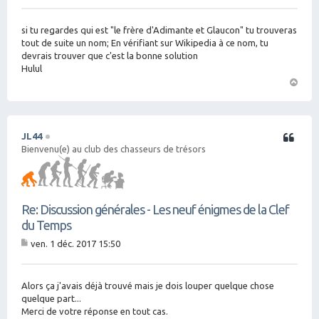
es
sa
g
si tu regardes qui est "le frère d'Adimante et Glaucon" tu trouveras
e
tout de suite un nom; En vérifiant sur Wikipedia à ce nom, tu
devrais trouver que c'est la bonne solution
Hulul
H
a
ut
JL44
Citation
Bienvenu(e) au club des chasseurs de trésors
Re: Discussion générales - Les neuf énigmes de la Clef
du Temps
ven. 1 déc. 2017 15:50
M
es
sa
g
Alors ça j'avais déjà trouvé mais je dois louper quelque chose
e
quelque part...
Merci de votre réponse en tout cas.