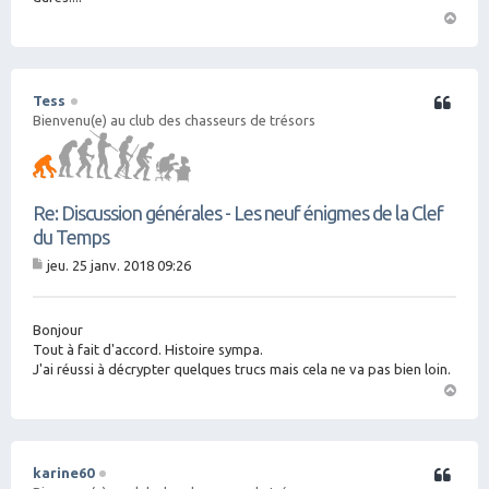
H
a
ut
Tess
Citation
Bienvenu(e) au club des chasseurs de trésors
Re: Discussion générales - Les neuf énigmes de la Clef
du Temps
jeu. 25 janv. 2018 09:26
M
es
sa
g
Bonjour
e
Tout à fait d'accord. Histoire sympa.
J'ai réussi à décrypter quelques trucs mais cela ne va pas bien loin.
H
a
ut
karine60
Citation