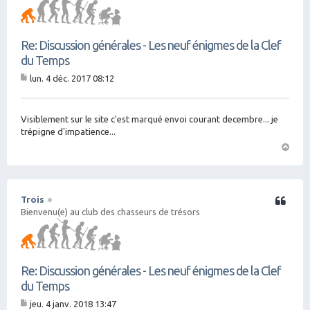
Re: Discussion générales - Les neuf énigmes de la Clef
du Temps
lun. 4 déc. 2017 08:12
M
es
sa
g
Visiblement sur le site c'est marqué envoi courant decembre... je
e
trépigne d'impatience...
H
a
ut
Trois
Citation
Bienvenu(e) au club des chasseurs de trésors
Re: Discussion générales - Les neuf énigmes de la Clef
du Temps
jeu. 4 janv. 2018 13:47