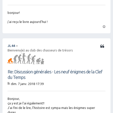
M
es
sa
g
bonjour!
e
j'ai reçu le livre aujourd'hui !
H
a
ut
JL44
Citation
Bienvenu(e) au club des chasseurs de trésors
Re: Discussion générales - Les neuf énigmes de la Clef
du Temps
dim. 7 janv. 2018 17:39
M
es
sa
g
Bonjour,
e
ça y est je l'ai également!!
J'ai fini de le lire, l'histoire est sympa mais les énigmes super
dures....