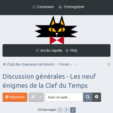
Connexion
S’enregistrer
Accès rapide
FAQ
Club des chasseurs de trésors
Forum
Re
Discussion générales - Les neuf
ch
énigmes de la Clef du Temps
er
ch
Répondre
er
20 messages
1
2