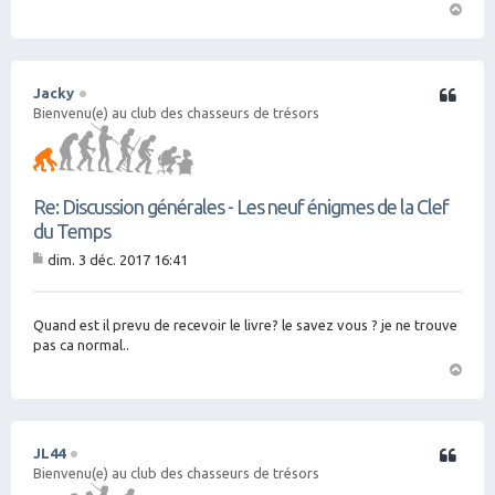
H
a
ut
Jacky
Citation
Bienvenu(e) au club des chasseurs de trésors
Re: Discussion générales - Les neuf énigmes de la Clef
du Temps
dim. 3 déc. 2017 16:41
M
es
sa
g
Quand est il prevu de recevoir le livre? le savez vous ? je ne trouve
e
pas ca normal..
H
a
ut
JL44
Citation
Bienvenu(e) au club des chasseurs de trésors