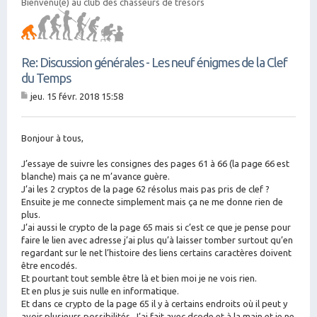
Bienvenu(e) au club des chasseurs de trésors
Re: Discussion générales - Les neuf énigmes de la Clef
du Temps
jeu. 15 févr. 2018 15:58
M
es
sa
g
Bonjour à tous,
e
J’essaye de suivre les consignes des pages 61 à 66 (la page 66 est
blanche) mais ça ne m’avance guère.
J’ai les 2 cryptos de la page 62 résolus mais pas pris de clef ?
Ensuite je me connecte simplement mais ça ne me donne rien de
plus.
J’ai aussi le crypto de la page 65 mais si c’est ce que je pense pour
faire le lien avec adresse j’ai plus qu’à laisser tomber surtout qu’en
regardant sur le net l’histoire des liens certains caractères doivent
être encodés.
Et pourtant tout semble être là et bien moi je ne vois rien.
Et en plus je suis nulle en informatique.
Et dans ce crypto de la page 65 il y à certains endroits où il peut y
avoir plusieurs possibilités. J’ai fait avec dcode et à la main et je ne