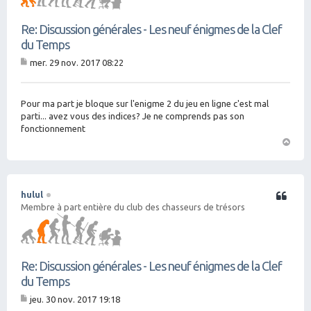
Re: Discussion générales - Les neuf énigmes de la Clef
du Temps
mer. 29 nov. 2017 08:22
M
es
sa
g
Pour ma part je bloque sur l'enigme 2 du jeu en ligne c'est mal
e
parti... avez vous des indices? Je ne comprends pas son
fonctionnement
H
a
ut
hulul
Citation
Membre à part entière du club des chasseurs de trésors
Re: Discussion générales - Les neuf énigmes de la Clef
du Temps
jeu. 30 nov. 2017 19:18
M