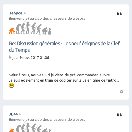
Tehyca
Citation
Bienvenu(e) au club des chasseurs de trésors
Re: Discussion générales - Les neuf énigmes de la Clef
du Temps
jeu. 9 nov. 2017 01:06
M
es
sa
g
Salut à tous, nouveau ici je viens de pré-commander le livre.
e
Je suis également en train de cogiter sur la 3è énigme de l'intro...
H
a
ut
JL44
Citation
Bienvenu(e) au club des chasseurs de trésors