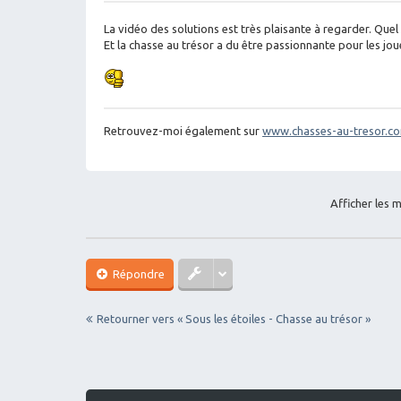
es
sa
g
La vidéo des solutions est très plaisante à regarder. Quel t
e
Et la chasse au trésor a du être passionnante pour les jou
Retrouvez-moi également sur
www.chasses-au-tresor.c
Afficher les 
Répondre
Retourner vers « Sous les étoiles - Chasse au trésor »