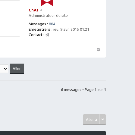
ChAT
Administrateur du site
Messages :
884
Enregistré le :
jeu. 9 avr. 2015 01:21
Contact :
C
o
nt
H
ac
a
te
ut
r
C
h
A
T
6 messages • Page
1
sur
1
Aller à