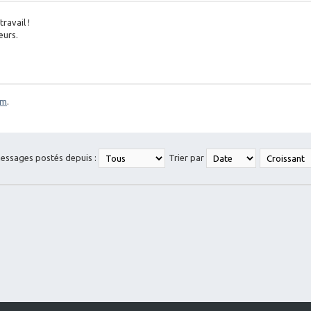
ravail !
eurs.
om
.
messages postés depuis :
Trier par