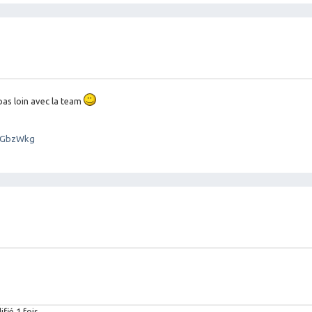
 pas loin avec la team
urGbzWkg
fié 1 fois.