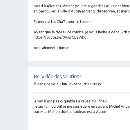
sa
g
Merci à Alice et Clément pour leur gentillesse. Ils ont bi
e
en particulier la ville d'Autun et Vents du Morvan, et mer
Et merci à toi ChaT pour ce forum !
Avant que le rideau ne tombe, je vous invite à découvrir 
https://youtu.be/0AiurGbzWkg
.
Amicalement, Human
Re: Vidéo des solutions
par
Franois
»
lun. 25 sept. 2017 10:39
M
es
sa
g
le lien n'est pas cliquable ( à cause du . final)
e
j'étais loin du but je me suis égaré en suivant Michel Ange
par Mac Mahon dont le tableau est à Autun