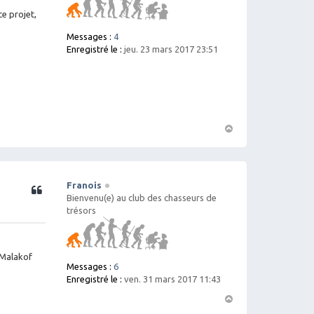
ce projet,
Messages :
4
Enregistré le :
jeu. 23 mars 2017 23:51
H
a
ut
Franois
Citation
Bienvenu(e) au club des chasseurs de
trésors
r Malakof
Messages :
6
Enregistré le :
ven. 31 mars 2017 11:43
H