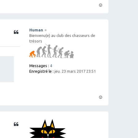
H
a
ut
Human
Citation
Bienvenu(e) au club des chasseurs de
trésors
Messages :
4
Enregistré le :
jeu. 23 mars 2017 23:51
H
a
ut
Citation