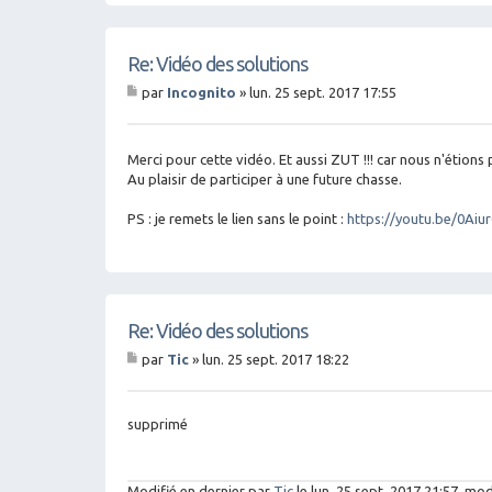
Re: Vidéo des solutions
par
Incognito
»
lun. 25 sept. 2017 17:55
M
es
sa
g
Merci pour cette vidéo. Et aussi ZUT !!! car nous n'étions
e
Au plaisir de participer à une future chasse.
PS : je remets le lien sans le point :
https://youtu.be/0Ai
Re: Vidéo des solutions
par
Tic
»
lun. 25 sept. 2017 18:22
M
es
sa
g
supprimé
e
Modifié en dernier par
Tic
le lun. 25 sept. 2017 21:57, modi