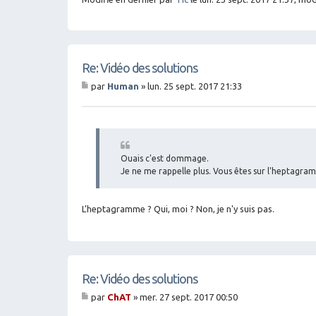
Re: Vidéo des solutions
par
Human
»
lun. 25 sept. 2017 21:33
M
es
sa
g
e
Ouais c'est dommage.
Je ne me rappelle plus. Vous êtes sur l'heptagra
L'heptagramme ? Qui, moi ? Non, je n'y suis pas.
Re: Vidéo des solutions
par
ChAT
»
mer. 27 sept. 2017 00:50
M