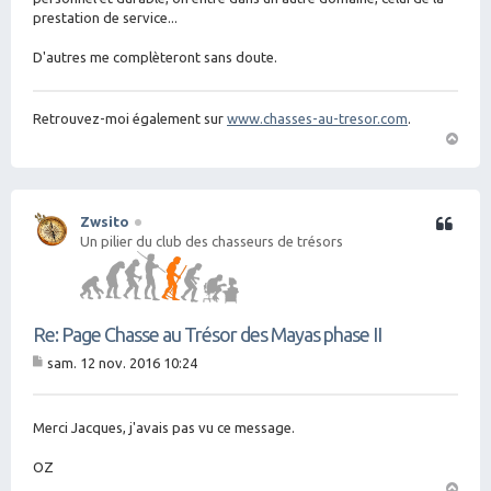
prestation de service...
D'autres me complèteront sans doute.
Retrouvez-moi également sur
www.chasses-au-tresor.com
.
H
a
ut
Zwsito
Citation
Un pilier du club des chasseurs de trésors
Re: Page Chasse au Trésor des Mayas phase II
sam. 12 nov. 2016 10:24
M
es
sa
g
Merci Jacques, j'avais pas vu ce message.
e
OZ