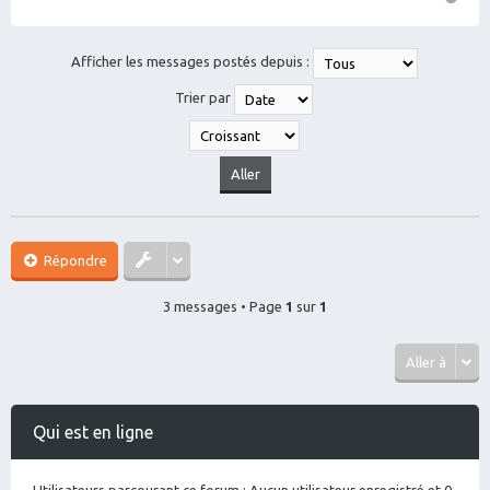
H
a
ut
Afficher les messages postés depuis :
Trier par
Répondre
3 messages • Page
1
sur
1
Aller à
Qui est en ligne
Utilisateurs parcourant ce forum : Aucun utilisateur enregistré et 0