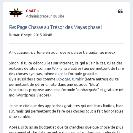
ut
ChAT
Citation
Administrateur du site
Re: Page Chasse au Trésor des Mayas phase II
mar. 8 sept. 2015 00:48
M
es
sa
g
A l'occasion, parlons-en pour que je puisse t'aiguiller au mieux.
e
Sinon, si tu te débrouilles sur Internet, ce qui a l'air le cas, tu as des
éditeurs de sites comme
Wix
(entre autres) qui permettent de faire
des choses sympas, même dans la formule gratuite.
Il y a aussi des sites comme
Blogger
,
tumblr
(entre autres) qui te
permettent de gérer un site dans une optique "blog".
Wordpress
propose aussi une formule "embarquée" et gratuite (et
moi Wordpress, j'adore).
Je ne te cite que des approches gratuites qui ont leurs limites, bien
sûr, mais qui permettent de faire des choses tout à fait honorables
il me semble.
Après, si tu as un budget et que tu cherches quelque chose de plus
personnel et durable, on entre dans un autre domaine, celui de la