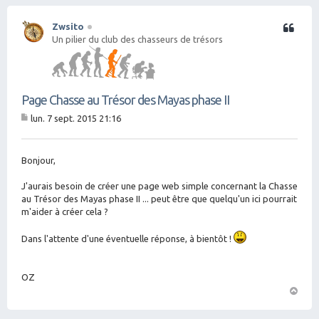
Zwsito
Citation
Un pilier du club des chasseurs de trésors
Page Chasse au Trésor des Mayas phase II
lun. 7 sept. 2015 21:16
M
es
sa
g
Bonjour,
e
J'aurais besoin de créer une page web simple concernant la Chasse
au Trésor des Mayas phase II ... peut être que quelqu'un ici pourrait
m'aider à créer cela ?
Dans l'attente d'une éventuelle réponse, à bientôt !
OZ
H
a