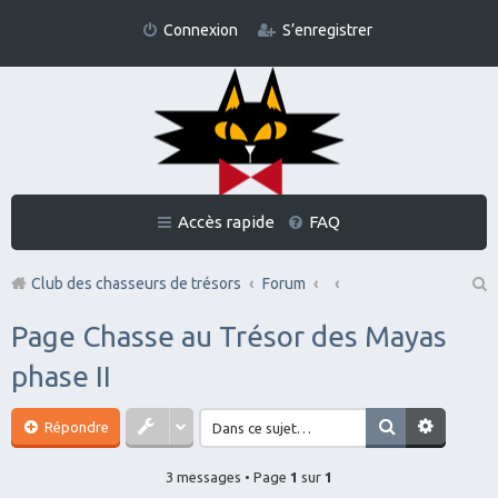
Connexion
S’enregistrer
Accès rapide
FAQ
Club des chasseurs de trésors
Forum
Re
Page Chasse au Trésor des Mayas
ch
phase II
er
ch
Répondre
er
3 messages • Page
1
sur
1