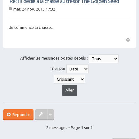
Re: Fil dédié à la chasse au trésor The Golden Seed
mar. 24 nov. 2015 17:32
M
es
sa
g
Je commence la chasse...
e
H
a
ut
Afficher les messages postés depuis :
Trier par
Répondre
2 messages • Page
1
sur
1