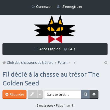
Connexion
S’enregistrer
Accès rapide
FAQ
Club des chasseurs de trésors
Forum
Re
Fil dédié à la chasse au trésor The
ch
Golden Seed
er
ch
Répondre
er
2 messages • Page
1
sur
1