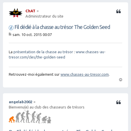
ChAT
Citation
Administrateur du site
Fil dédié à la chasse au trésor The Golden Seed
sam. 10 oct. 2015 00:07
M
es
sa
g
La
présentation de la chasse au trésor
:
www.chasses-au-
e
tresor.com/cles/the-golden-seed
Retrouvez-moi également sur
www.chasses-au-tresor.com
.
H
a
ut
angelab2002
Citation
Bienvenu(e) au club des chasseurs de trésors