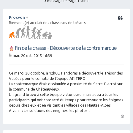
3 messages • Page
1
sur
1
Procyon
Citation
Bienvenu(e) au club des chasseurs de trésors
Fin de la chasse - Découverte de la contremarque
mar. 20 oct. 2015 16:39
M
es
sa
g
Ce mardi 20 octobre, à 12h00, Pandoras a découvert le Trésor des
e
Vallées pour le compte de l'équipe AKITEPO.
La contremarque était dissimulée à proximité du Serre-Pierrot sur
la commune de Châteauvieux.
Un grand bravo à cette équipe victorieuse, mais aussi à tous les
participants qui ont consacré du temps pour résoudre les énigmes
depuis chez eux et en visitant les villages des Hautes-Alpes.
A venir : les solutions des énigmes, les photos...
H
a
ut