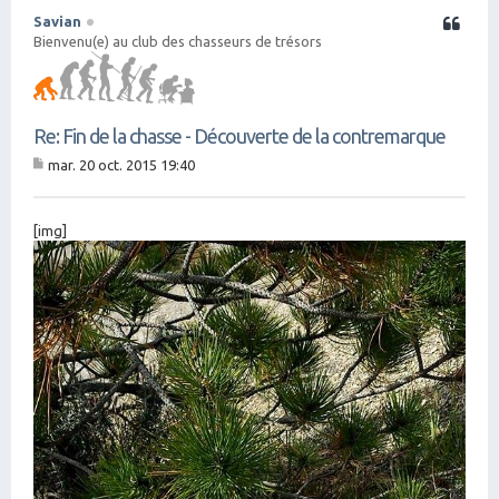
Savian
Citation
Bienvenu(e) au club des chasseurs de trésors
Re: Fin de la chasse - Découverte de la contremarque
mar. 20 oct. 2015 19:40
M
es
sa
g
[img]
e