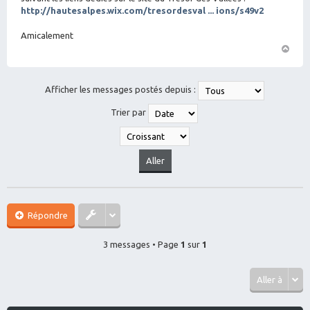
http://hautesalpes.wix.com/tresordesval ... ions/s49v2
Amicalement
H
a
ut
Afficher les messages postés depuis :
Trier par
Répondre
3 messages • Page
1
sur
1
Aller à