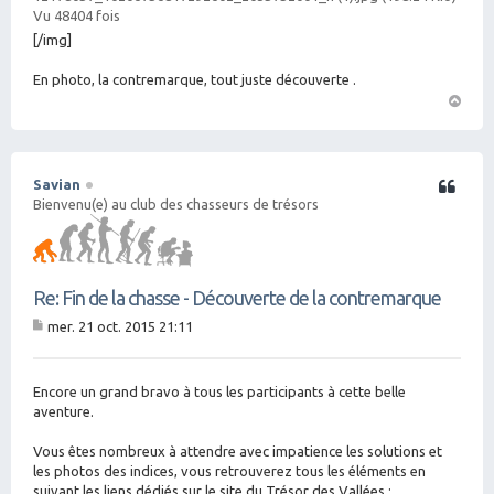
Vu 48404 fois
[/img]
En photo, la contremarque, tout juste découverte .
H
a
ut
Savian
Citation
Bienvenu(e) au club des chasseurs de trésors
Re: Fin de la chasse - Découverte de la contremarque
mer. 21 oct. 2015 21:11
M
es
sa
g
Encore un grand bravo à tous les participants à cette belle
e
aventure.
Vous êtes nombreux à attendre avec impatience les solutions et
les photos des indices, vous retrouverez tous les éléments en
suivant les liens dédiés sur le site du Trésor des Vallées :