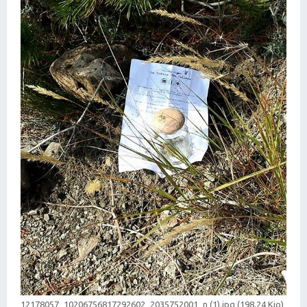
12178057_10206756817292602_2035752001_n (1).jpg (198.24 Kio)