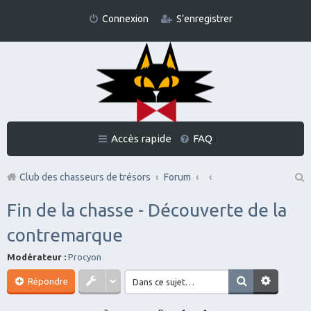
Connexion
S’enregistrer
Accès rapide
FAQ
Club des chasseurs de trésors
Forum
Re
Fin de la chasse - Découverte de la
ch
contremarque
er
Modérateur :
Procyon
ch
er
Répondre