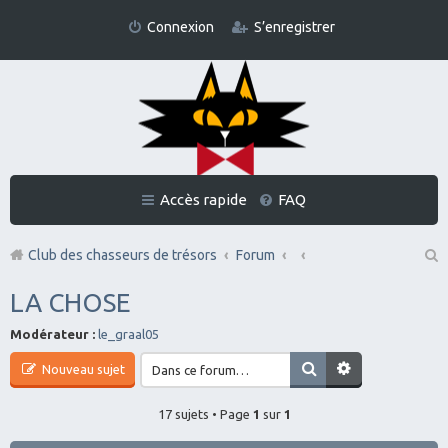
Connexion
S’enregistrer
Accès rapide
FAQ
Club des chasseurs de trésors
Forum
Re
LA CHOSE
ch
Modérateur :
le_graal05
er
Nouveau sujet
ch
er
17 sujets • Page
1
sur
1