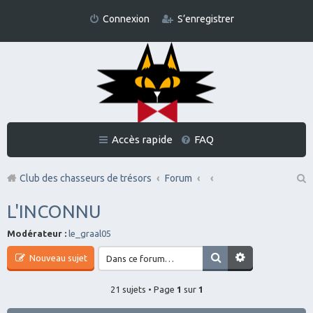
Connexion
S’enregistrer
Accès rapide
FAQ
Club des chasseurs de trésors
Forum
Re
L'INCONNU
ch
Modérateur :
le_graal05
er
Nouveau sujet
ch
er
21 sujets • Page
1
sur
1