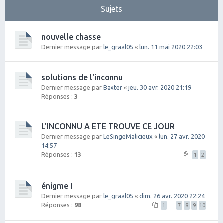
Sujets
nouvelle chasse
Dernier message par
le_graal05
«
lun. 11 mai 2020 22:03
solutions de l'inconnu
Dernier message par
Baxter
«
jeu. 30 avr. 2020 21:19
Réponses :
3
L'INCONNU A ETE TROUVE CE JOUR
Dernier message par
LeSingeMalicieux
«
lun. 27 avr. 2020
14:57
Réponses :
13
1
2
énigme I
Dernier message par
le_graal05
«
dim. 26 avr. 2020 22:24
Réponses :
98
1
…
7
8
9
10