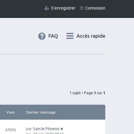
S’enregistrer
Connexion
FAQ
Accès rapide
1 sujet • Page
1
sur
1
Vues
Dernier message
par
Sam le Phoenix
47970
V
jeu. 23 avr. 2020 00:12