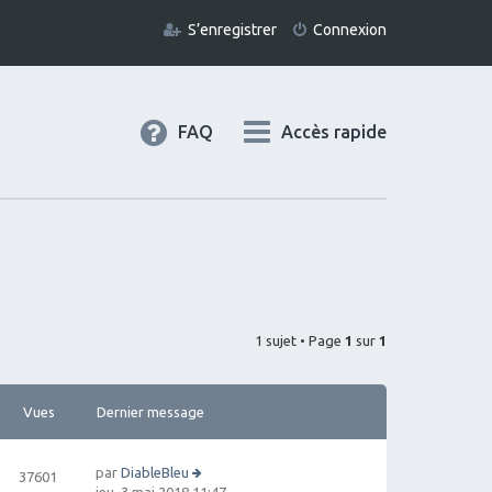
S’enregistrer
Connexion
FAQ
Accès rapide
1 sujet • Page
1
sur
1
Vues
Dernier message
par
DiableBleu
37601
V
jeu. 3 mai 2018 11:47