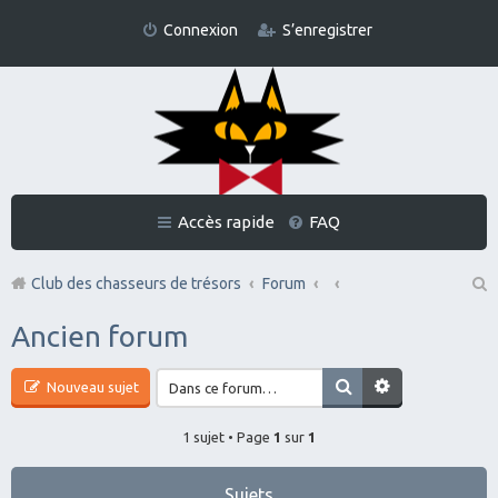
Connexion
S’enregistrer
Accès rapide
FAQ
Club des chasseurs de trésors
Forum
Re
Ancien forum
ch
er
Nouveau sujet
ch
1 sujet • Page
1
sur
1
er
Sujets