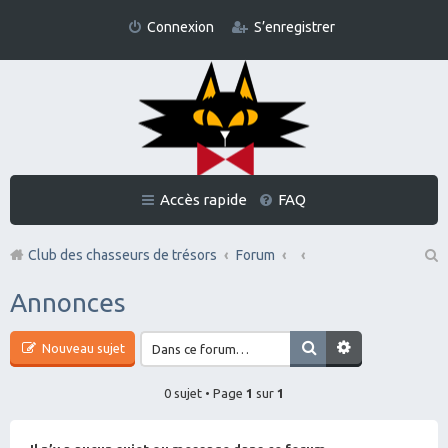
Connexion
S’enregistrer
Accès rapide
FAQ
Club des chasseurs de trésors
Forum
Re
Annonces
ch
er
Nouveau sujet
ch
0 sujet • Page
1
sur
1
er