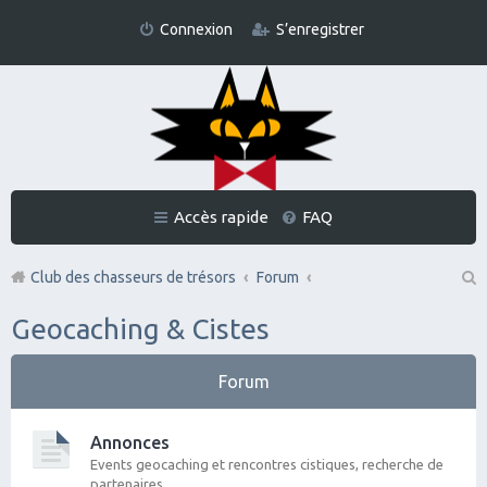
Connexion
S’enregistrer
Accès rapide
FAQ
Club des chasseurs de trésors
Forum
Re
Geocaching & Cistes
ch
er
Forum
ch
er
Annonces
Events geocaching et rencontres cistiques, recherche de
partenaires...