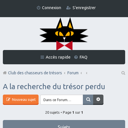
Connexion
S’enregistrer
Accès rapide
FAQ
Club des chasseurs de trésors
Forum
Re
A la recherche du trésor perdu
ch
er
Nouveau sujet
ch
20 sujets • Page
1
sur
1
er
Sujets