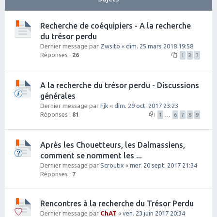
Recherche de coéquipiers - A la recherche
du trésor perdu
Dernier message par
Zwsito
«
dim. 25 mars 2018 19:58
Réponses :
26
1
2
3
A la recherche du trésor perdu - Discussions
générales
Dernier message par
Fjk
«
dim. 29 oct. 2017 23:23
Réponses :
81
1
…
6
7
8
9
Après les Chouetteurs, les Dalmassiens,
comment se nomment les ...
Dernier message par
Scroutix
«
mer. 20 sept. 2017 21:34
Réponses :
7
Rencontres à la recherche du Trésor Perdu
Dernier message par
ChAT
«
ven. 23 juin 2017 20:34