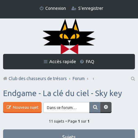
Connexion
S’enregistrer
Accès rapide
FAQ
Club des chasseurs de trésors
Forum
Re
Endgame - La clé du ciel - Sky key
ch
er
Nouveau sujet
ch
11 sujets • Page
1
sur
1
er
Sujets