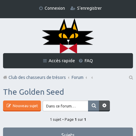
Connexion
S’enregistrer
Accès rapide
FAQ
Club des chasseurs de trésors
Forum
Re
The Golden Seed
ch
er
Nouveau sujet
ch
1 sujet • Page
1
sur
1
er
Sujets