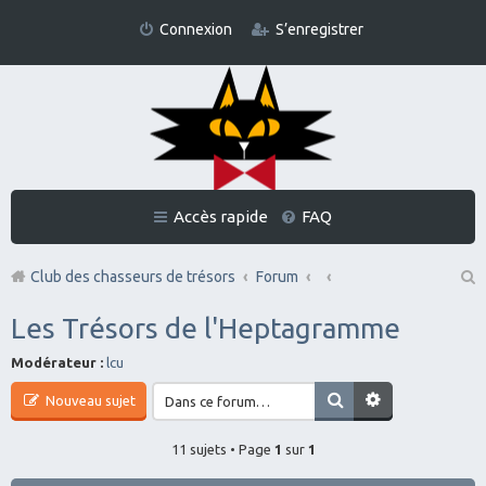
Connexion
S’enregistrer
Accès rapide
FAQ
Club des chasseurs de trésors
Forum
Re
Les Trésors de l'Heptagramme
ch
Modérateur :
lcu
er
Nouveau sujet
ch
er
11 sujets • Page
1
sur
1