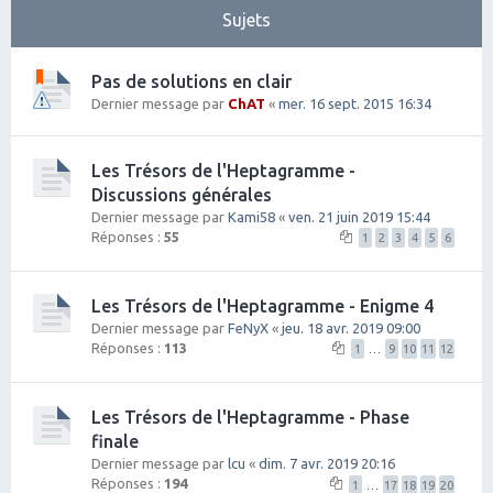
Sujets
Pas de solutions en clair
Dernier message par
ChAT
«
mer. 16 sept. 2015 16:34
Les Trésors de l'Heptagramme -
Discussions générales
Dernier message par
Kami58
«
ven. 21 juin 2019 15:44
Réponses :
55
1
2
3
4
5
6
Les Trésors de l'Heptagramme - Enigme 4
Dernier message par
FeNyX
«
jeu. 18 avr. 2019 09:00
Réponses :
113
1
…
9
10
11
12
Les Trésors de l'Heptagramme - Phase
finale
Dernier message par
lcu
«
dim. 7 avr. 2019 20:16
Réponses :
194
1
…
17
18
19
20