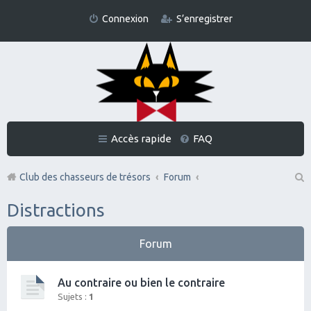
Connexion
S’enregistrer
Accès rapide
FAQ
Club des chasseurs de trésors
Forum
Re
Distractions
ch
er
Forum
ch
er
Au contraire ou bien le contraire
Sujets :
1