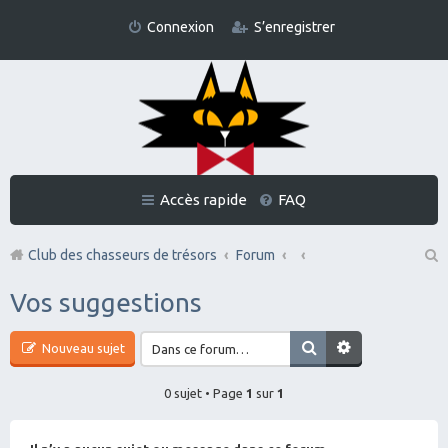
Connexion
S’enregistrer
Accès rapide
FAQ
Club des chasseurs de trésors
Forum
Re
Vos suggestions
ch
er
Nouveau sujet
ch
0 sujet • Page
1
sur
1
er