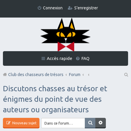
Connexion
S’enregistrer
Accès rapide
FAQ
Club des chasseurs de trésors
Forum
Re
Discutons chasses au trésor et
ch
énigmes du point de vue des
er
auteurs ou organisateurs
ch
er
Nouveau sujet