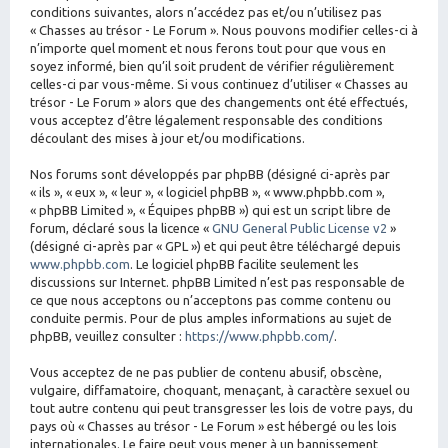
conditions suivantes, alors n’accédez pas et/ou n’utilisez pas
« Chasses au trésor - Le Forum ». Nous pouvons modifier celles-ci à
n’importe quel moment et nous ferons tout pour que vous en
soyez informé, bien qu’il soit prudent de vérifier régulièrement
celles-ci par vous-même. Si vous continuez d’utiliser « Chasses au
trésor - Le Forum » alors que des changements ont été effectués,
vous acceptez d’être légalement responsable des conditions
découlant des mises à jour et/ou modifications.
Nos forums sont développés par phpBB (désigné ci-après par
« ils », « eux », « leur », « logiciel phpBB », « www.phpbb.com »,
« phpBB Limited », « Équipes phpBB ») qui est un script libre de
forum, déclaré sous la licence «
GNU General Public License v2
»
(désigné ci-après par « GPL ») et qui peut être téléchargé depuis
www.phpbb.com
. Le logiciel phpBB facilite seulement les
discussions sur Internet. phpBB Limited n’est pas responsable de
ce que nous acceptons ou n’acceptons pas comme contenu ou
conduite permis. Pour de plus amples informations au sujet de
phpBB, veuillez consulter :
https://www.phpbb.com/
.
Vous acceptez de ne pas publier de contenu abusif, obscène,
vulgaire, diffamatoire, choquant, menaçant, à caractère sexuel ou
tout autre contenu qui peut transgresser les lois de votre pays, du
pays où « Chasses au trésor - Le Forum » est hébergé ou les lois
internationales. Le faire peut vous mener à un bannissement