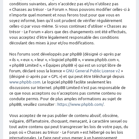
conditions suivantes, alors n’accédez pas et/ou n’utilisez pas
« Chasses au trésor - Le Forum ». Nous pouvons modifier celles-ci à
n’importe quel moment et nous ferons tout pour que vous en
soyez informé, bien qu’il soit prudent de vérifier régulièrement
celles-ci par vous-même. Si vous continuez d’utiliser « Chasses au
trésor - Le Forum » alors que des changements ont été effectués,
vous acceptez d’être légalement responsable des conditions
découlant des mises à jour et/ou modifications.
Nos forums sont développés par phpBB (désigné ci-après par
« ils », « eux », « leur », « logiciel phpBB », « www.phpbb.com »,
« phpBB Limited », « Équipes phpBB ») qui est un script libre de
forum, déclaré sous la licence «
GNU General Public License v2
»
(désigné ci-après par « GPL ») et qui peut être téléchargé depuis
www.phpbb.com
. Le logiciel phpBB facilite seulement les
discussions sur Internet. phpBB Limited n’est pas responsable de
ce que nous acceptons ou n’acceptons pas comme contenu ou
conduite permis. Pour de plus amples informations au sujet de
phpBB, veuillez consulter :
https://www.phpbb.com/
.
Vous acceptez de ne pas publier de contenu abusif, obscène,
vulgaire, diffamatoire, choquant, menaçant, à caractère sexuel ou
tout autre contenu qui peut transgresser les lois de votre pays, du
pays où « Chasses au trésor - Le Forum » est hébergé ou les lois
internationales. Le faire peut vous mener à un bannissement