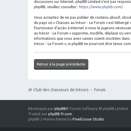
discussions sur Internet. phpBB Limited n’est pas respo
phpBB, veuillez consulter :
https://www.phpbb.com/
.
Vous acceptez de ne pas publier de contenu abusif, obscèn
du pays où « Chasses au trésor - Le Forum » est hébergé o
fournisseur d’accès à Internet si nous le jugeons nécess
au trésor - Le Forum » supprime, modifie, déplace ou ver
informations que vous avez saisies soient stockées dans 
trésor - Le Forum », ni phpBB ne pourront être tenus co
Retour à la page précédente
Club des chasseurs de trésors
Forum
Développé par
phpBB
® Forum Software © phpBB Limited
Traduit par
phpBB-fr.com
phpBB 3 Marina theme by
PixelGoose Studio