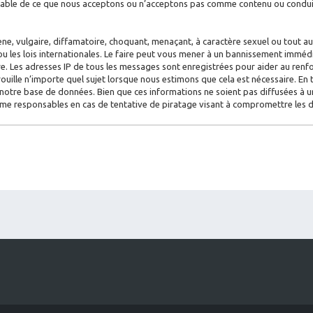
nsable de ce que nous acceptons ou n’acceptons pas comme contenu ou conduit
e, vulgaire, diffamatoire, choquant, menaçant, à caractère sexuel ou tout aut
u les lois internationales. Le faire peut vous mener à un bannissement imméd
aire. Les adresses IP de tous les messages sont enregistrées pour aider au re
rouille n’importe quel sujet lorsque nous estimons que cela est nécessaire. E
notre base de données. Bien que ces informations ne soient pas diffusées à un
mme responsables en cas de tentative de piratage visant à compromettre les 