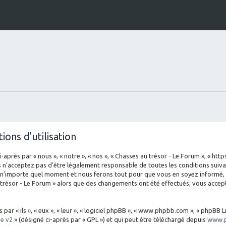
ions d’utilisation
-après par « nous », « notre », « nos », « Chasses au trésor - Le Forum », « ht
 n’acceptez pas d’être légalement responsable de toutes les conditions suivan
 n’importe quel moment et nous ferons tout pour que vous en soyez informé, bi
 trésor - Le Forum » alors que des changements ont été effectués, vous acce
 « ils », « eux », « leur », « logiciel phpBB », « www.phpbb.com », « phpBB Li
se v2
» (désigné ci-après par « GPL ») et qui peut être téléchargé depuis
www.