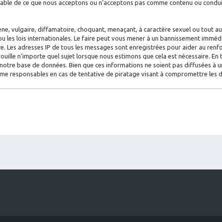
nsable de ce que nous acceptons ou n’acceptons pas comme contenu ou conduit
e, vulgaire, diffamatoire, choquant, menaçant, à caractère sexuel ou tout aut
u les lois internationales. Le faire peut vous mener à un bannissement imméd
aire. Les adresses IP de tous les messages sont enregistrées pour aider au re
rouille n’importe quel sujet lorsque nous estimons que cela est nécessaire. E
notre base de données. Bien que ces informations ne soient pas diffusées à un
mme responsables en cas de tentative de piratage visant à compromettre les 