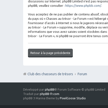
discussions sur Internet. phpBB Limited n’est pas respo
phpBB, veuillez consulter :
https://www.phpbb.com/
.
Vous acceptez de ne pas publier de contenu abusif, obscèn
du pays où « Chasses au trésor - Le Forum » est hébergé o
fournisseur d’accès à Internet si nous le jugeons nécess
au trésor - Le Forum » supprime, modifie, déplace ou ver
informations que vous avez saisies soient stockées dans 
trésor - Le Forum », ni phpBB ne pourront être tenus co
Retour à la page précédente
Club des chasseurs de trésors
Forum
Développé par
phpBB
® Forum Software © phpBB Limited
Traduit par
phpBB-fr.com
phpBB 3 Marina theme by
PixelGoose Studio