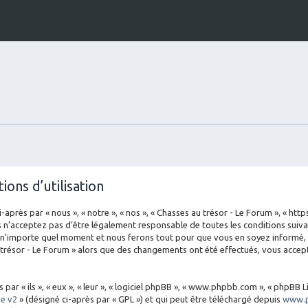
ions d’utilisation
-après par « nous », « notre », « nos », « Chasses au trésor - Le Forum », « ht
 n’acceptez pas d’être légalement responsable de toutes les conditions suivan
 n’importe quel moment et nous ferons tout pour que vous en soyez informé, bi
 trésor - Le Forum » alors que des changements ont été effectués, vous acce
 « ils », « eux », « leur », « logiciel phpBB », « www.phpbb.com », « phpBB Li
se v2
» (désigné ci-après par « GPL ») et qui peut être téléchargé depuis
www.