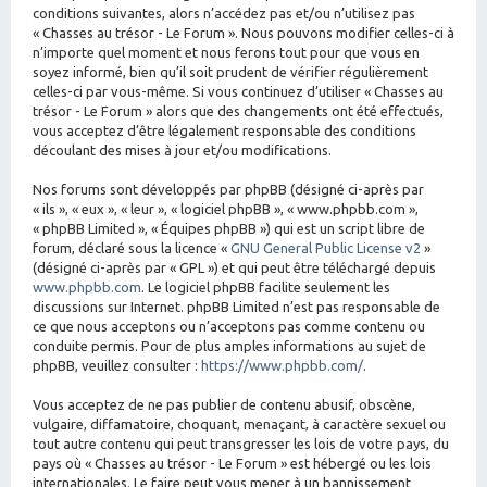
conditions suivantes, alors n’accédez pas et/ou n’utilisez pas
« Chasses au trésor - Le Forum ». Nous pouvons modifier celles-ci à
n’importe quel moment et nous ferons tout pour que vous en
soyez informé, bien qu’il soit prudent de vérifier régulièrement
celles-ci par vous-même. Si vous continuez d’utiliser « Chasses au
trésor - Le Forum » alors que des changements ont été effectués,
vous acceptez d’être légalement responsable des conditions
découlant des mises à jour et/ou modifications.
Nos forums sont développés par phpBB (désigné ci-après par
« ils », « eux », « leur », « logiciel phpBB », « www.phpbb.com »,
« phpBB Limited », « Équipes phpBB ») qui est un script libre de
forum, déclaré sous la licence «
GNU General Public License v2
»
(désigné ci-après par « GPL ») et qui peut être téléchargé depuis
www.phpbb.com
. Le logiciel phpBB facilite seulement les
discussions sur Internet. phpBB Limited n’est pas responsable de
ce que nous acceptons ou n’acceptons pas comme contenu ou
conduite permis. Pour de plus amples informations au sujet de
phpBB, veuillez consulter :
https://www.phpbb.com/
.
Vous acceptez de ne pas publier de contenu abusif, obscène,
vulgaire, diffamatoire, choquant, menaçant, à caractère sexuel ou
tout autre contenu qui peut transgresser les lois de votre pays, du
pays où « Chasses au trésor - Le Forum » est hébergé ou les lois
internationales. Le faire peut vous mener à un bannissement