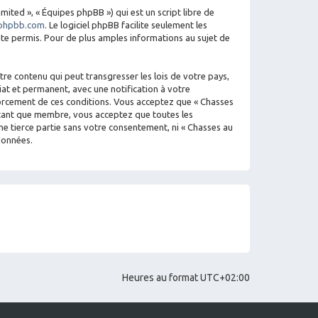
mited », « Équipes phpBB ») qui est un script libre de
phpbb.com
. Le logiciel phpBB facilite seulement les
e permis. Pour de plus amples informations au sujet de
re contenu qui peut transgresser les lois de votre pays,
iat et permanent, avec une notification à votre
nforcement de ces conditions. Vous acceptez que « Chasses
n tant que membre, vous acceptez que toutes les
e tierce partie sans votre consentement, ni « Chasses au
données.
Heures au format
UTC+02:00