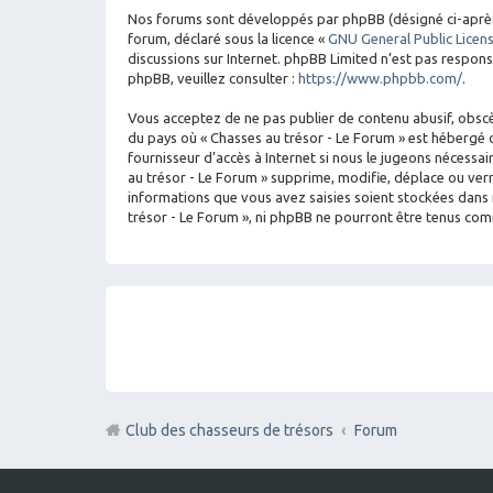
Nos forums sont développés par phpBB (désigné ci-après par
forum, déclaré sous la licence «
GNU General Public Licen
discussions sur Internet. phpBB Limited n’est pas respo
phpBB, veuillez consulter :
https://www.phpbb.com/
.
Vous acceptez de ne pas publier de contenu abusif, obscèn
du pays où « Chasses au trésor - Le Forum » est hébergé o
fournisseur d’accès à Internet si nous le jugeons nécess
au trésor - Le Forum » supprime, modifie, déplace ou ver
informations que vous avez saisies soient stockées dans 
trésor - Le Forum », ni phpBB ne pourront être tenus co
Club des chasseurs de trésors
Forum