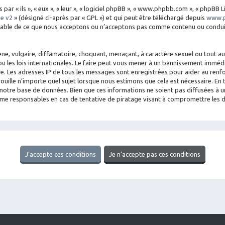
 « ils », « eux », « leur », « logiciel phpBB », « www.phpbb.com », « phpBB Li
se v2
» (désigné ci-après par « GPL ») et qui peut être téléchargé depuis
www.
nsable de ce que nous acceptons ou n’acceptons pas comme contenu ou conduit
e, vulgaire, diffamatoire, choquant, menaçant, à caractère sexuel ou tout aut
u les lois internationales. Le faire peut vous mener à un bannissement imméd
aire. Les adresses IP de tous les messages sont enregistrées pour aider au re
rouille n’importe quel sujet lorsque nous estimons que cela est nécessaire. E
notre base de données. Bien que ces informations ne soient pas diffusées à un
mme responsables en cas de tentative de piratage visant à compromettre les 