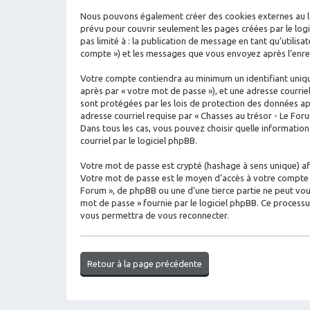
Nous pouvons également créer des cookies externes au log
prévu pour couvrir seulement les pages créées par le logi
pas limité à : la publication de message en tant qu’utilisa
compte ») et les messages que vous envoyez après l’enreg
Votre compte contiendra au minimum un identifiant unique
après par « votre mot de passe »), et une adresse courrie
sont protégées par les lois de protection des données ap
adresse courriel requise par « Chasses au trésor - Le Foru
Dans tous les cas, vous pouvez choisir quelle informatio
courriel par le logiciel phpBB.
Votre mot de passe est crypté (hashage à sens unique) afin
Votre mot de passe est le moyen d’accès à votre compte s
Forum », de phpBB ou une d’une tierce partie ne peut vou
mot de passe » fournie par le logiciel phpBB. Ce process
vous permettra de vous reconnecter.
Retour à la page précédente