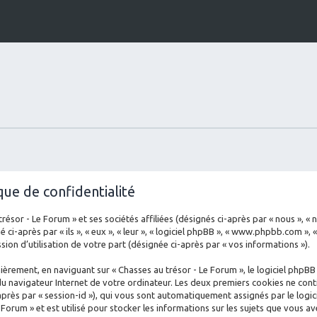
que de confidentialité
sor - Le Forum » et ses sociétés affiliées (désignés ci-après par « nous », « no
ci-après par « ils », « eux », « leur », « logiciel phpBB », « www.phpbb.com », 
ion d’utilisation de votre part (désignée ci-après par « vos informations »).
èrement, en naviguant sur « Chasses au trésor - Le Forum », le logiciel phpBB
du navigateur Internet de votre ordinateur. Les deux premiers cookies ne conti
ci-après par « session-id »), qui vous sont automatiquement assignés par le log
 Forum » et est utilisé pour stocker les informations sur les sujets que vous av