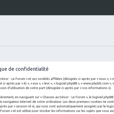
que de confidentialité
sor - Le Forum » et ses sociétés affiliées (désignés ci-après par « nous », « no
ci-après par « ils », « eux », « leur », « logiciel phpBB », « www.phpbb.com », 
ion d’utilisation de votre part (désignée ci-après par « vos informations »).
èrement, en naviguant sur « Chasses au trésor - Le Forum », le logiciel phpBB
du navigateur Internet de votre ordinateur. Les deux premiers cookies ne conti
ci-après par « session-id »), qui vous sont automatiquement assignés par le log
 Forum » et est utilisé pour stocker les informations sur les sujets que vous av