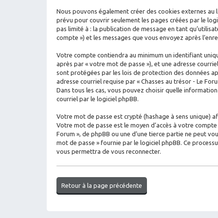
Nous pouvons également créer des cookies externes au log
prévu pour couvrir seulement les pages créées par le logi
pas limité à : la publication de message en tant qu’utilisa
compte ») et les messages que vous envoyez après l’enreg
Votre compte contiendra au minimum un identifiant unique
après par « votre mot de passe »), et une adresse courrie
sont protégées par les lois de protection des données ap
adresse courriel requise par « Chasses au trésor - Le Foru
Dans tous les cas, vous pouvez choisir quelle informatio
courriel par le logiciel phpBB.
Votre mot de passe est crypté (hashage à sens unique) afin
Votre mot de passe est le moyen d’accès à votre compte s
Forum », de phpBB ou une d’une tierce partie ne peut vou
mot de passe » fournie par le logiciel phpBB. Ce process
vous permettra de vous reconnecter.
Retour à la page précédente