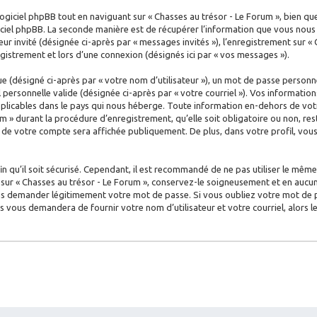
iciel phpBB tout en naviguant sur « Chasses au trésor - Le Forum », bien qu
ciel phpBB. La seconde manière est de récupérer l’information que vous nous e
teur invité (désignée ci-après par « messages invités »), l’enregistrement sur «
istrement et lors d’une connexion (désignés ici par « vos messages »).
 (désigné ci-après par « votre nom d’utilisateur »), un mot de passe personne
l personnelle valide (désignée ci-après par « votre courriel »). Vos informati
plicables dans le pays qui nous héberge. Toute information en-dehors de votr
m » durant la procédure d’enregistrement, qu’elle soit obligatoire ou non, rest
n de votre compte sera affichée publiquement. De plus, dans votre profil, vo
 qu’il soit sécurisé. Cependant, il est recommandé de ne pas utiliser le même 
ur « Chasses au trésor - Le Forum », conservez-le soigneusement et en aucun 
s demander légitimement votre mot de passe. Si vous oubliez votre mot de pas
us vous demandera de fournir votre nom d’utilisateur et votre courriel, alors