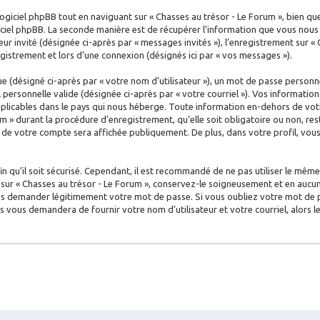
iciel phpBB tout en naviguant sur « Chasses au trésor - Le Forum », bien qu
ciel phpBB. La seconde manière est de récupérer l’information que vous nous e
teur invité (désignée ci-après par « messages invités »), l’enregistrement sur «
istrement et lors d’une connexion (désignés ici par « vos messages »).
 (désigné ci-après par « votre nom d’utilisateur »), un mot de passe personne
l personnelle valide (désignée ci-après par « votre courriel »). Vos informati
plicables dans le pays qui nous héberge. Toute information en-dehors de votr
m » durant la procédure d’enregistrement, qu’elle soit obligatoire ou non, rest
n de votre compte sera affichée publiquement. De plus, dans votre profil, vo
 qu’il soit sécurisé. Cependant, il est recommandé de ne pas utiliser le même 
ur « Chasses au trésor - Le Forum », conservez-le soigneusement et en aucun 
s demander légitimement votre mot de passe. Si vous oubliez votre mot de pas
us vous demandera de fournir votre nom d’utilisateur et votre courriel, alors