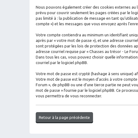
Nous pouvons également créer des cookies externes au log
prévu pour couvrir seulement les pages créées par le logi
pas limité à : la publication de message en tant qu’utilisa
compte ») et les messages que vous envoyez après l’enreg
Votre compte contiendra au minimum un identifiant unique
après par « votre mot de passe »), et une adresse courrie
sont protégées par les lois de protection des données ap
adresse courriel requise par « Chasses au trésor - Le Foru
Dans tous les cas, vous pouvez choisir quelle informatio
courriel par le logiciel phpBB.
Votre mot de passe est crypté (hashage à sens unique) afin
Votre mot de passe est le moyen d’accès à votre compte s
Forum », de phpBB ou une d’une tierce partie ne peut vou
mot de passe » fournie par le logiciel phpBB. Ce process
vous permettra de vous reconnecter.
Retour à la page précédente