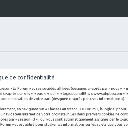
que de confidentialité
sor - Le Forum » et ses sociétés affiliées (désignés ci-après par « nous », « no
ci-après par « ils », « eux », « leur », « logiciel phpBB », « www.phpbb.com », 
ion d’utilisation de votre part (désignée ci-après par « vos informations »).
èrement, en naviguant sur « Chasses au trésor - Le Forum », le logiciel phpBB
du navigateur Internet de votre ordinateur. Les deux premiers cookies ne conti
ci-après par « session-id »), qui vous sont automatiquement assignés par le log
 Forum » et est utilisé pour stocker les informations sur les sujets que vous av