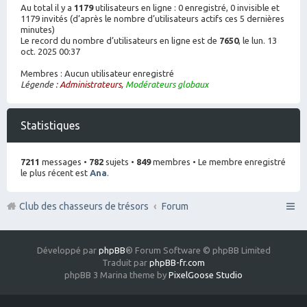
Au total il y a
1179
utilisateurs en ligne : 0 enregistré, 0 invisible et
1179 invités (d’après le nombre d’utilisateurs actifs ces 5 dernières
minutes)
Le record du nombre d’utilisateurs en ligne est de
7650
, le lun. 13
oct. 2025 00:37
Membres : Aucun utilisateur enregistré
Légende :
Administrateurs
,
Modérateurs globaux
Statistiques
7211
messages •
782
sujets •
849
membres • Le membre enregistré
le plus récent est
Ana
.
Club des chasseurs de trésors
Forum
Développé par
phpBB
® Forum Software © phpBB Limited
Traduit par
phpBB-fr.com
phpBB 3 Marina theme by
PixelGoose Studio