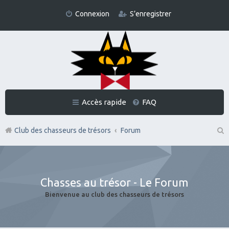
Connexion
S’enregistrer
Accès rapide
FAQ
Club des chasseurs de trésors
Forum
Re
ch
er
Chasses au trésor - Le Forum
ch
Bienvenue au club des chasseurs de trésors
er