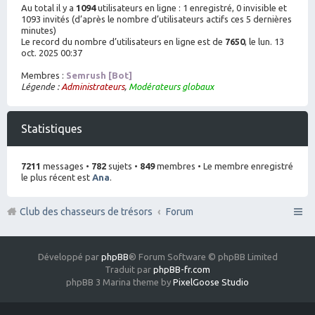
Au total il y a
1094
utilisateurs en ligne : 1 enregistré, 0 invisible et
1093 invités (d’après le nombre d’utilisateurs actifs ces 5 dernières
minutes)
Le record du nombre d’utilisateurs en ligne est de
7650
, le lun. 13
oct. 2025 00:37
Membres :
Semrush [Bot]
Légende :
Administrateurs
,
Modérateurs globaux
Statistiques
7211
messages •
782
sujets •
849
membres • Le membre enregistré
le plus récent est
Ana
.
Club des chasseurs de trésors
Forum
Développé par
phpBB
® Forum Software © phpBB Limited
Traduit par
phpBB-fr.com
phpBB 3 Marina theme by
PixelGoose Studio