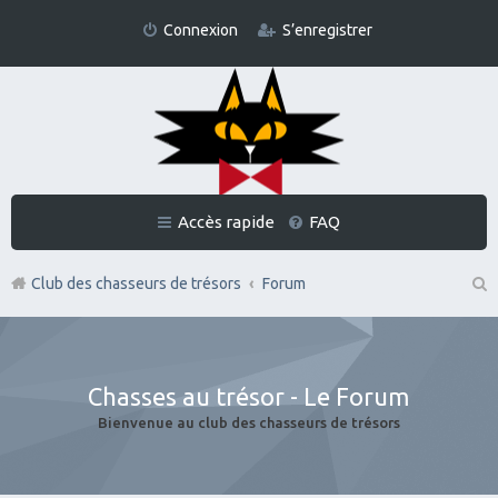
Connexion
S’enregistrer
Accès rapide
FAQ
Club des chasseurs de trésors
Forum
Re
ch
er
Chasses au trésor - Le Forum
ch
Bienvenue au club des chasseurs de trésors
er