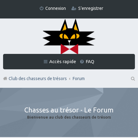
Connexion
S’enregistrer
Accès rapide
FAQ
Club des chasseurs de trésors
Forum
Re
ch
er
Chasses au trésor - Le Forum
ch
Bienvenue au club des chasseurs de trésors
er