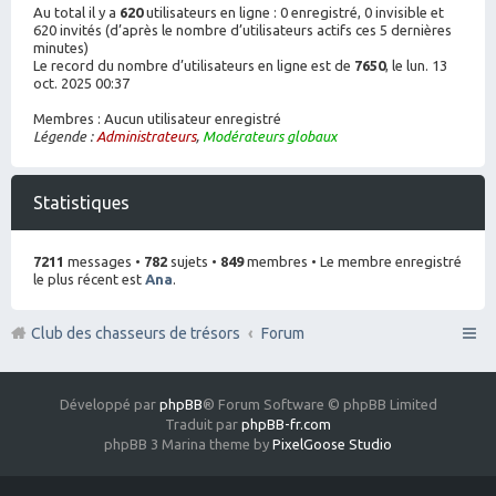
Au total il y a
620
utilisateurs en ligne : 0 enregistré, 0 invisible et
620 invités (d’après le nombre d’utilisateurs actifs ces 5 dernières
minutes)
Le record du nombre d’utilisateurs en ligne est de
7650
, le lun. 13
oct. 2025 00:37
Membres : Aucun utilisateur enregistré
Légende :
Administrateurs
,
Modérateurs globaux
Statistiques
7211
messages •
782
sujets •
849
membres • Le membre enregistré
le plus récent est
Ana
.
Club des chasseurs de trésors
Forum
Développé par
phpBB
® Forum Software © phpBB Limited
Traduit par
phpBB-fr.com
phpBB 3 Marina theme by
PixelGoose Studio