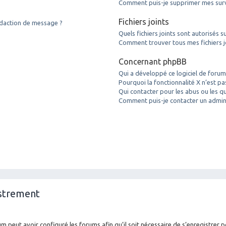
Comment puis-je supprimer mes surve
Fichiers joints
édaction de message ?
Quels fichiers joints sont autorisés s
Comment trouver tous mes fichiers j
Concernant phpBB
Qui a développé ce logiciel de forum
Pourquoi la fonctionnalité X n’est pa
Qui contacter pour les abus ou les q
Comment puis-je contacter un admin
istrement
m peut avoir configuré les forums afin qu’il soit nécessaire de s’enregistrer 