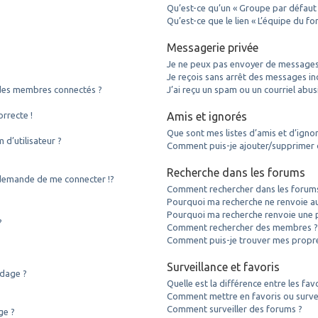
Qu’est-ce qu’un « Groupe par défaut 
Qu’est-ce que le lien « L’équipe du fo
Messagerie privée
Je ne peux pas envoyer de messages 
Je reçois sans arrêt des messages ind
des membres connectés ?
J’ai reçu un spam ou un courriel abu
orrecte !
Amis et ignorés
Que sont mes listes d’amis et d’igno
d’utilisateur ?
Comment puis-je ajouter/supprimer de
Recherche dans les forums
emande de me connecter !?
Comment rechercher dans les forum
Pourquoi ma recherche ne renvoie au
Pourquoi ma recherche renvoie une 
?
Comment rechercher des membres 
Comment puis-je trouver mes propre
Surveillance et favoris
ndage ?
Quelle est la différence entre les favo
Comment mettre en favoris ou surveil
Comment surveiller des forums ?
ge ?