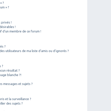
» ?
rum » ?
privés !
ésirables !
sif d’un membre de ce forum !
rés ?
s utilisateurs de ma liste d’amis ou d’ignorés ?
s ?
cun résultat ?
page blanche ?!
?
s messages et sujets ?
ris et la surveillance ?
ler des sujets ?