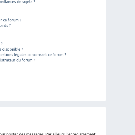
illances de sujets ?
ur ce forum ?
oints ?
 ?
s disponible ?
uestions légales concernant ce forum ?
istrateur du forum ?
pour poster des messages. Par ailleurs, l’enregistrement